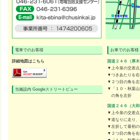
電車でのお客様
お車でのお客様
詳細地図はこちら
国道２４６（厚木
▼上今泉の交差点
▼つきあたりを右
▼２つ目の角を左
▼「１０・秋葉山
当施設内 Googleストリートビュー
の角を左折
国道２４６（大和
▼上今泉の交差点
▼道なりに走り、
▼左折して最初の
▼２つ目の角を右