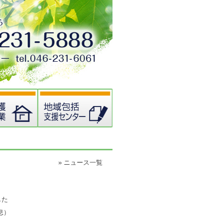
» ニュース一覧
した
息）