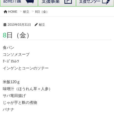
HOME
献立
8日（金）
2010年03月31日
献立
8日（金）
食パン
コンソメスープ
ﾁｰｽﾞｵﾑﾚﾂ
インゲンとコーンのソテー
米飯120ｇ
味噌汁（ほうれん草＋人参）
サバ竜田揚げ
じゃが芋と麩の煮物
バナナ