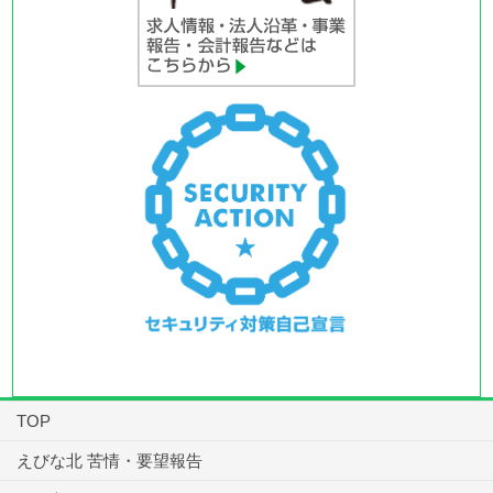
TOP
えびな北 苦情・要望報告