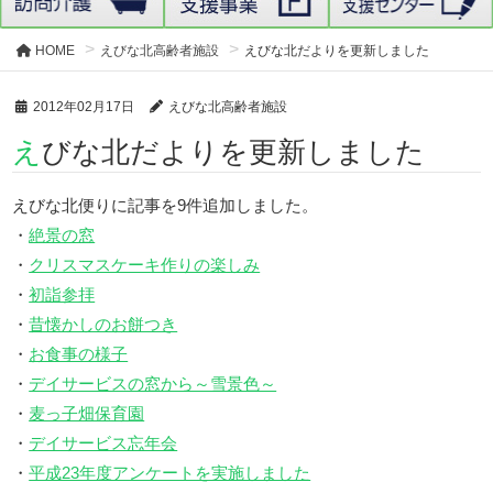
HOME
えびな北高齢者施設
えびな北だよりを更新しました
2012年02月17日
えびな北高齢者施設
えびな北だよりを更新しました
えびな北便りに記事を9件追加しました。
・
絶景の窓
・
クリスマスケーキ作りの楽しみ
・
初詣参拝
・
昔懐かしのお餅つき
・
お食事の様子
・
デイサービスの窓から～雪景色～
・
麦っ子畑保育園
・
デイサービス忘年会
・
平成23年度アンケートを実施しました