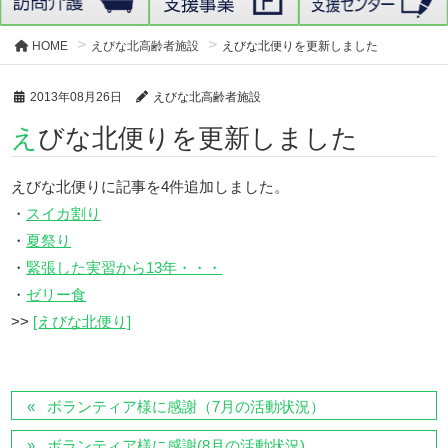
HOME
えびな北高齢者施設
えびな北便りを更新しました
2013年08月26日
えびな北高齢者施設
えびな北便りを更新しました
えびな北便りに記事を4件追加しました。
・
スイカ割り
・
夏祭り
・
緊張した実習から13年・・・
・
ゼリー食
>>
[えびな北便り]
ボランティア様に感謝（7月の活動状況）
ボランティア様に感謝(8月の活動状況)