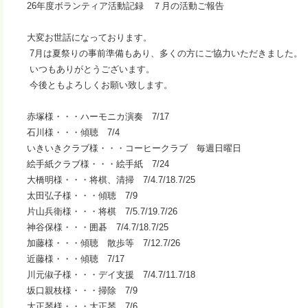
26年度ボランティア活動記録 ７月の活動ご報告
大変お世話になっております。
7月は夏祭りの事前準備もあり、多くの方にご協力いただきました。
いつもありがとうございます。
今後ともよろしくお願い致します。
赤塚様・・・ハーモニカ演奏 7/17
石川様・・・傾聴 7/4
いきいきクラブ様・・・コーヒークラブ 毎週日曜日
絵手紙クラブ様・・・絵手紙 7/24
大橋明様・・・将棋、清掃 7/4.7/18.7/25
太田弘子様・・・傾聴 7/9
片山兵衛様・・・将棋 7/5.7/19.7/26
神谷保様・・・囲碁 7/4.7/18.7/25
加藤様・・・傾聴 散歩等 7/12.7/26
近藤様・・・傾聴 7/17
川元俶子様・・・デイ支援 7/4.7/11.7/18
坂口親枝様・・・掃除 7/9
大正琴様・・・大正琴 7/6