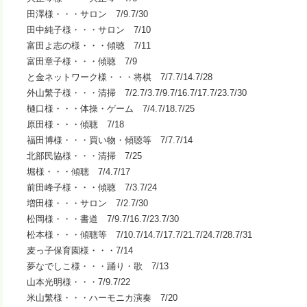
田澤様・・・サロン 7/9.7/30
田中純子様・・・サロン 7/10
富田よ志の様・・・傾聴 7/11
富田章子様・・・傾聴 7/9
と金ネットワーク様・・・将棋 7/7.7/14.7/28
外山繁子様・・・清掃 7/2.7/3.7/9.7/16.7/17.7/23.7/30
樋口様・・・体操・ゲーム 7/4.7/18.7/25
原田様・・・傾聴 7/18
福田博様・・・買い物・傾聴等 7/7.7/14
北部民協様・・・清掃 7/25
堀様・・・傾聴 7/4.7/17
前田峰子様・・・傾聴 7/3.7/24
増田様・・・サロン 7/2.7/30
松岡様・・・書道 7/9.7/16.7/23.7/30
松本様・・・傾聴等 7/10.7/14.7/17.7/21.7/24.7/28.7/31
麦っ子保育園様・・・7/14
夢なでしこ様・・・踊り・歌 7/13
山本光明様・・・7/9.7/22
米山繁様・・・ハーモニカ演奏 7/20