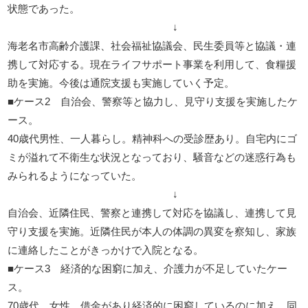
状態であった。
↓
海老名市高齢介護課、社会福祉協議会、民生委員等と協議・連
携して対応する。現在ライフサポート事業を利用して、食糧援
助を実施。今後は通院支援も実施していく予定。
■ケース2 自治会、警察等と協力し、見守り支援を実施したケ
ース。
40歳代男性、一人暮らし。精神科への受診歴あり。自宅内にゴ
ミが溢れて不衛生な状況となっており、騒音などの迷惑行為も
みられるようになっていた。
↓
自治会、近隣住民、警察と連携して対応を協議し、連携して見
守り支援を実施。近隣住民が本人の体調の異変を察知し、家族
に連絡したことがきっかけで入院となる。
■ケース3 経済的な困窮に加え、介護力が不足していたケー
ス。
70歳代、女性。借金があり経済的に困窮しているのに加え、同