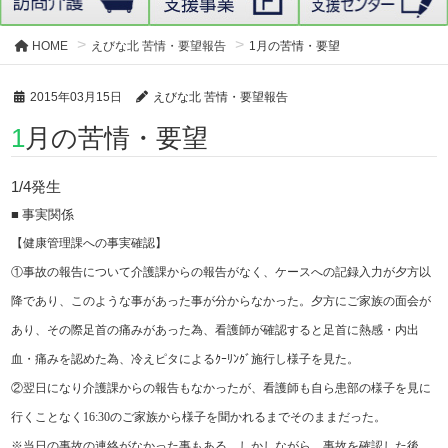
HOME
えびな北 苦情・要望報告
1月の苦情・要望
2015年03月15日
えびな北 苦情・要望報告
1月の苦情・要望
1/4発生
■ 事実関係
【健康管理課への事実確認】
①事故の報告について介護課からの報告がなく、ケースへの記録入力が夕方以
降であり、このような事があった事が分からなかった。夕方にご家族の面会が
あり、その際足首の痛みがあった為、看護師が確認すると足首に熱感・内出
血・痛みを認めた為、冷えピタによるｸｰﾘﾝｸﾞ施行し様子を見た。
②翌日になり介護課からの報告もなかったが、看護師も自ら患部の様子を見に
行くことなく
16:30
のご家族から様子を聞かれるまでそのままだった。
※当日の事故の連絡がなかった事もある。しかしながら、事故を確認した後、