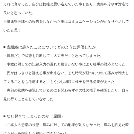
えれば良かった。自分は捻挫と思い込んでいた事もあり、患部を冷やす対応で
良いと思っていた。
※健康管理課への報告をしなかった事はコミュニケーションがかなり不足して
いたと思う
■ 当組織は起きたことについてどのように評価したか
・職員だけで状態を判断して「大丈夫だ」と思ってしまった。
・事故に対しての記録入力の遅れと報告がない事により後手の対応となった
・氏がはっきりと訴える事が出来ない、また時間が経つにつれて痛みが増大し
てくることをも考慮すると、もう少し細目に様子を見る必要があった
・患部の状態を確認しているのにも関わらずその後の様子を確認したり、自ら
見に行くことをしていなかった
■ なぜ起きてしまったのか（原因）
・ご本人の患部の状態、痛みに対しての配慮が足りなかった。痛みを訴えた時
に万が一を想定した対応ができなかった。