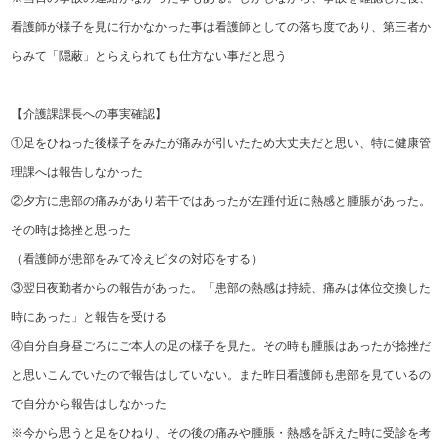
看護師が様子を見に行かなかった事は看護師としての落ち度であり、第三者か
らみて「隠蔽」とらえられても仕方ない事だと思う
【介護課課長への事実確認】
①足をひねった後様子をみたが痛みが引いたため大丈夫だと思い、特に健康管
理課へは報告しなかった
②夕方に患部の痛みがあり若干ではあったが左踵付近に熱感と腫脹があった。
その時は捻挫と思った
（看護師が患部をみて冷えピタの対応をする）
③翌日夜勤者からの報告があった。「患部の熱感は持続、痛みは体位交換した
時にあった」と報告を受ける
④自分自身昼ごろにご本人の足の様子を見た。その時も腫脹はあったが捻挫だ
と思いこんでいたので報告はしていない。また昨日看護師も患部を見ているの
で自分から報告はしなかった
※今から思うと足をひねり、その後の痛みや腫脹・熱感を訴えた時に受診を考