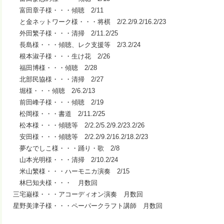
富田章子様・・・傾聴 2/11
と金ネットワーク様・・・将棋 2/2.2/9.2/16.2/23
外田繁子様・・・清掃 2/11.2/25
長島様・・・傾聴、レク支援等 2/3.2/24
根本淑子様・・・生け花 2/26
福田博様・・・傾聴 2/28
北部民協様・・・清掃 2/27
堀様・・・傾聴 2/6.2/13
前田峰子様・・・傾聴 2/19
松岡様・・・書道 2/11.2/25
松本様・・・傾聴等 2/2.2/5.2/9.2/23.2/26
安田様・・・傾聴等 2/2.2/9.2/16.2/18.2/23
夢なでしこ様・・・踊り・歌 2/8
山本光明様・・・清掃 2/10.2/24
米山繁様・・・ハーモニカ演奏 2/15
林巳知夫様・・・ 月数回
三宅巌様・・・アコーディオン演奏 月数回
星野美津子様・・・ペーパークラフト講師 月数回