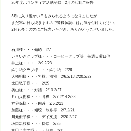
26年度ボランティア活動記録 2月の活動ご報告
3月に入り暖かい日もみられるようになりましたが、
まだ寒い日も続きますので皆様体調にはお気を付けください。
2月も多くの方にご協力いただき、ありがとうございました。
石川様・・・傾聴 2/7
いきいきクラブ様・・・コーヒークラブ等 毎週日曜日他
井上様・・・ 2/9.2/23
絵手紙クラブ様・・・絵手紙 2/26
大橋明様・・・将棋、清掃 2/6.2/13.2/20.2/27
太田弘子様・・・2/25
奥山様・・・対話 2/13.2/27
片山兵衛様・・・将棋 2/7.2/14.2/28
神谷保様・・・囲碁 2/6.2/13
加藤様・・・傾聴 散歩等 2/7.2/21
川元俶子様・・・デイ支援 2/20.2/27
坂口親枝様・・・掃除 2/25
富田よ志の様・・・傾聴 2/13