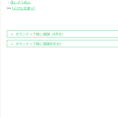
・
流しそうめん
>>
[えびな北便り]
ボランティア様に感謝（4月分）
ボランティア様に感謝(5月分)