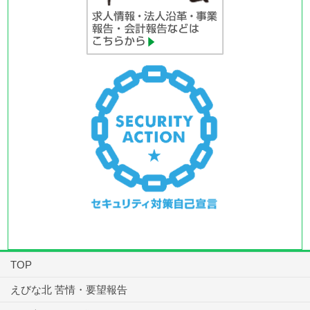
TOP
えびな北 苦情・要望報告