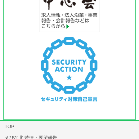
TOP
えびな北 苦情・要望報告