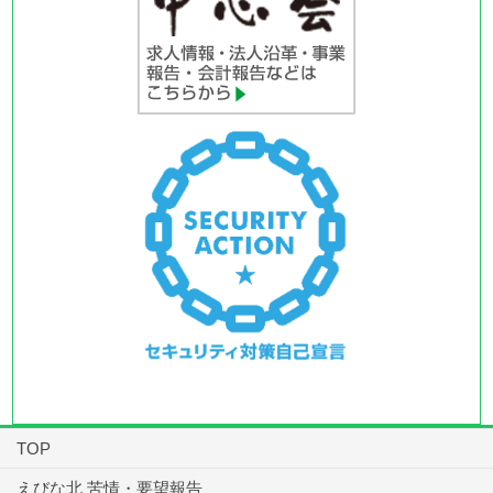
TOP
えびな北 苦情・要望報告