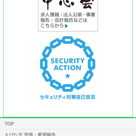
TOP
えびな北 苦情・要望報告