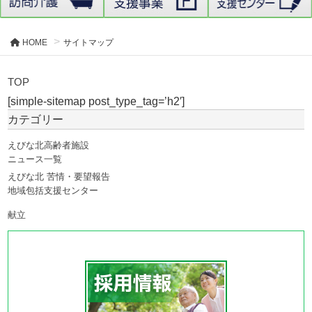
HOME
サイトマップ
TOP
[simple-sitemap post_type_tag=’h2′]
カテゴリー
えびな北高齢者施設
ニュース一覧
えびな北 苦情・要望報告
地域包括支援センター
献立