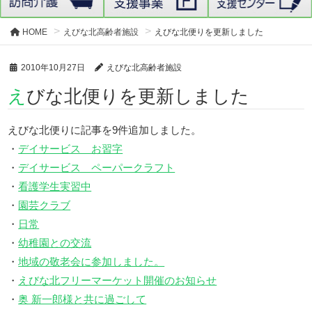
HOME
えびな北高齢者施設
えびな北便りを更新しました
2010年10月27日
えびな北高齢者施設
えびな北便りを更新しました
えびな北便りに記事を9件追加しました。
・
デイサービス お習字
・
デイサービス ペーパークラフト
・
看護学生実習中
・
園芸クラブ
・
日常
・
幼稚園との交流
・
地域の敬老会に参加しました。
・
えびな北フリーマーケット開催のお知らせ
・
奥 新一郎様と共に過ごして