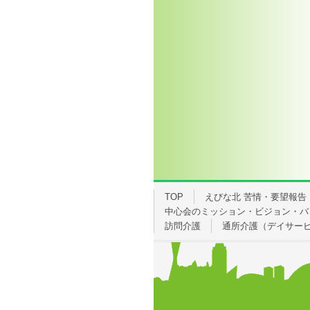
TOP
えびな北 苦情・要望報告
中心会のミッション・ビジョン・バ
訪問介護
通所介護（デイサー