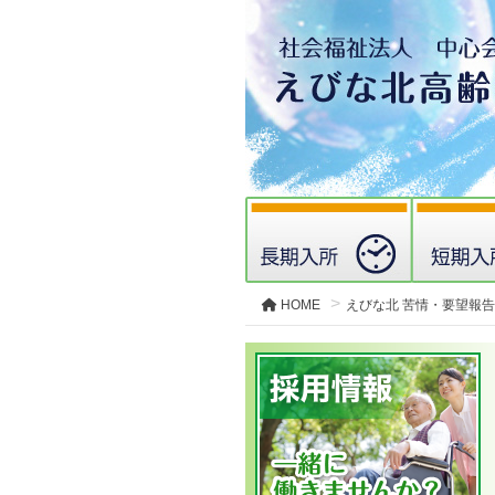
HOME
えびな北 苦情・要望報告