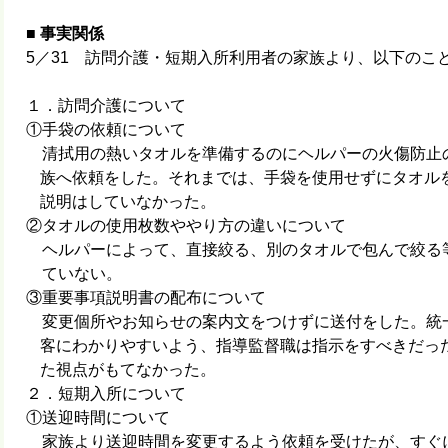
■
事実関係
5／31 訪問介護・短期入所利用者の家族より、以下のこ
１．訪問介護について
①手袋の依頼について
清拭用の熱いタオルを準備するのにヘルパーの火傷防止
族へ依頼をした。それまでは、手袋を使用せずにタオル
説明はしていなかった。
②タオルの使用枚数ややり方の違いについて
ヘルパーによって、直接絞る、別のタオルで包んで絞
ていない。
③重要事項説明書の配布について
変更個所やお知らせの案内文をつけずに送付をした。統
客にわかりやすいよう、指導監督職は指示をすべきだっ
た視点がもてなかった。
２．短期入所について
①送迎時間について
家族より送迎時間を変更するよう依頼を受けたが、すぐ