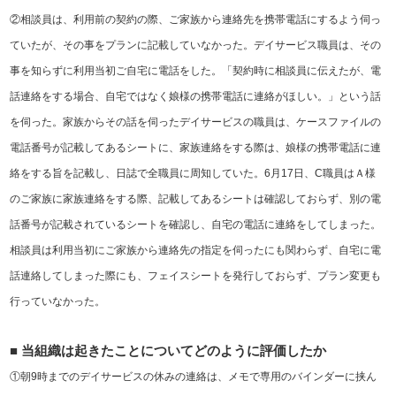
②相談員は、利用前の契約の際、ご家族から連絡先を携帯電話にするよう伺っ
ていたが、その事をプランに記載していなかった。デイサービス職員は、その
事を知らずに利用当初ご自宅に電話をした。「契約時に相談員に伝えたが、電
話連絡をする場合、自宅ではなく娘様の携帯電話に連絡がほしい。」という話
を伺った。家族からその話を伺ったデイサービスの職員は、ケースファイルの
電話番号が記載してあるシートに、家族連絡をする際は、娘様の携帯電話に連
絡をする旨を記載し、日誌で全職員に周知していた。
6
月
17
日、
C
職員はＡ様
のご家族に家族連絡をする際、記載してあるシートは確認しておらず、別の電
話番号が記載されているシートを確認し、自宅の電話に連絡をしてしまった。
相談員は利用当初にご家族から連絡先の指定を伺ったにも関わらず、自宅に電
話連絡してしまった際にも、フェイスシートを発行しておらず、プラン変更も
行っていなかった。
■
当組織は起きたことについてどのように評価したか
①朝
9
時までのデイサービスの休みの連絡は、メモで専用のバインダーに挟ん