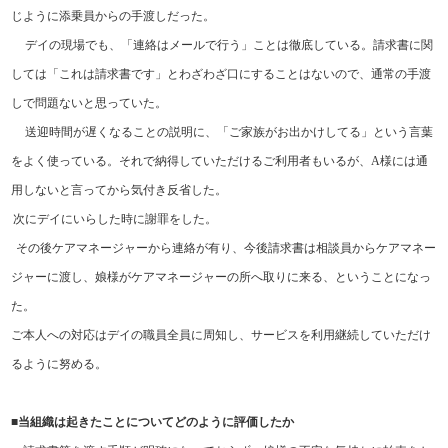
じように添乗員からの手渡しだった。
デイの現場でも、「連絡はメールで行う」ことは徹底している。請求書に関
しては「これは請求書です」とわざわざ口にすることはないので、通常の手渡
しで問題ないと思っていた。
送迎時間が遅くなることの説明に、「ご家族がお出かけしてる」という言葉
をよく使っている。それで納得していただけるご利用者もいるが、
A
様には通
用しないと言ってから気付き反省した。
次にデイにいらした時に謝罪をした。
その後ケアマネージャーから連絡が有り、今後請求書は相談員からケアマネー
ジャーに渡し、娘様がケアマネージャーの所へ取りに来る、ということになっ
た。
ご本人への対応はデイの職員全員に周知し、サービスを利用継続していただけ
るように努める。
■
当組織は起きたことについてどのように評価したか