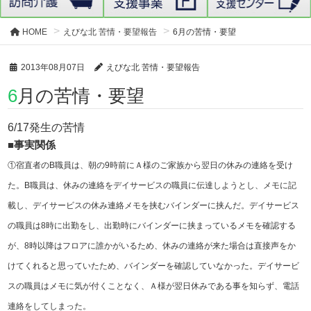
HOME
えびな北 苦情・要望報告
6月の苦情・要望
2013年08月07日
えびな北 苦情・要望報告
6月の苦情・要望
6/17発生の苦情
事実関係
■
①宿直者の
B
職員は、朝の
9
時前にＡ様のご家族から翌日の休みの連絡を受け
た。
B
職員は、休みの連絡をデイサービスの職員に伝達しようとし、メモに記
載し、デイサービスの休み連絡メモを挟むバインダーに挟んだ。デイサービス
の職員は
8
時に出勤をし、出勤時にバインダーに挟まっているメモを確認する
が、
8
時以降はフロアに誰かがいるため、休みの連絡が来た場合は直接声をか
けてくれると思っていたため、バインダーを確認していなかった。デイサービ
スの職員はメモに気が付くことなく、Ａ様が翌日休みである事を知らず、電話
連絡をしてしまった。