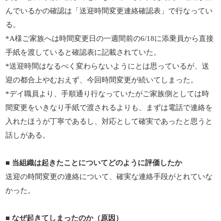
んでいるかの確認は「送迎時間変更連絡確認表」で行なってい
る。
*A
様ご家族へは時間変更日の一週間前の
6/18
に添乗員から直接
手紙を渡していると確認表に記載されていた。
*
送迎時間はなるべく変わらないようにとは思っているが、送
迎の都合上やむおえず、今回時間変更が続いてしまった。
*
デイ職員より、手順通り行なっていたがご家族側としては時
間変更をいきなり手紙で渡されるよりも、まずは電話で連絡を
入れたほうが丁寧であるし、対応として確実であったと思うと
話しがある。
■
当組織は起きたことについてどのように評価したか
送迎の時間変更の連絡について、確実な連絡手段がとれていな
かった。
■
なぜ起きてしまったのか（原因）