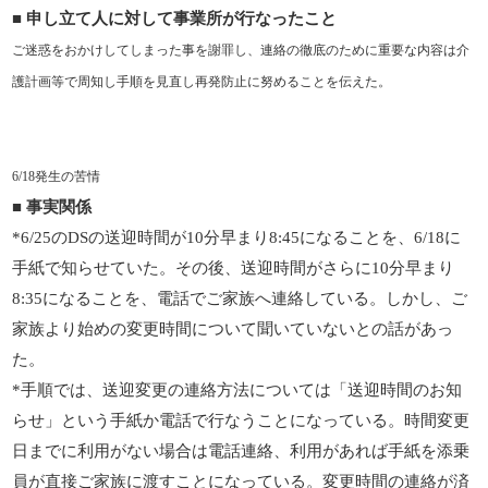
■
申し立て人に対して事業所が行なったこと
ご迷惑をおかけしてしまった事を謝罪し、連絡の徹底のために重要な内容は介
護計画等で周知し手順を見直し再発防止に努めることを伝えた。
6/18発生の苦情
■
事実関係
*6/25
の
DS
の送迎時間が
10
分早まり
8:45
になることを、
6/18
に
手紙で知らせていた。その後、送迎時間がさらに
10
分早まり
8:35
になることを、電話でご家族へ連絡している。しかし、ご
家族より始めの変更時間について聞いていないとの話があっ
た。
*
手順では、送迎変更の連絡方法については「送迎時間のお知
らせ」という手紙か電話で行なうことになっている。時間変更
日までに利用がない場合は電話連絡、利用があれば手紙を添乗
員が直接ご家族に渡すことになっている。変更時間の連絡が済