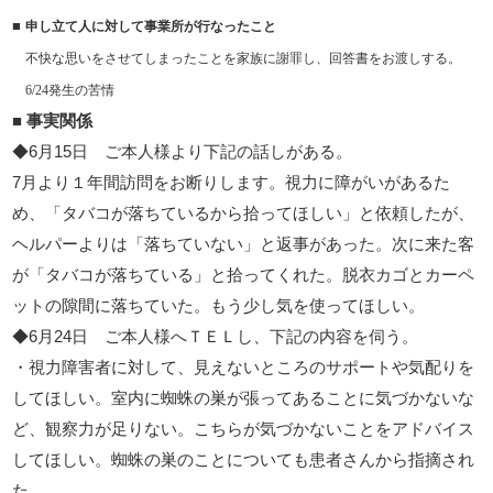
■
申し立て人に対して事業所が行なったこと
不快な思いをさせてしまったことを家族に謝罪し、回答書をお渡しする。
6/24発生の苦情
■
事実関係
6
15
◆
月
日 ご本人様より下記の話しがある。
7
月より１年間訪問をお断りします。視力に障がいがあるた
め、「タバコが落ちているから拾ってほしい」と依頼したが、
ヘルパーよりは「落ちていない」と返事があった。次に来た客
が「タバコが落ちている」と拾ってくれた。脱衣カゴとカーペ
ットの隙間に落ちていた。もう少し気を使ってほしい。
6
24
◆
月
日 ご本人様へＴＥＬし、下記の内容を伺う。
・視力障害者に対して、見えないところのサポートや気配りを
してほしい。室内に蜘蛛の巣が張ってあることに気づかないな
ど、観察力が足りない。こちらが気づかないことをアドバイス
してほしい。蜘蛛の巣のことについても患者さんから指摘され
た。